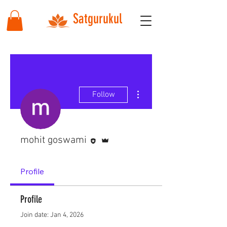
Satgurukul
More actions
Follow
Editor
Admin
mohit goswami
Profile
Profile
Join date: Jan 4, 2026